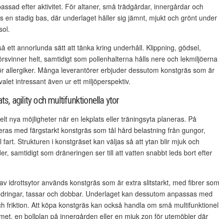
assad efter aktivitet. För altaner, små trädgårdar, innergårdar och
en stadig bas, där underlaget håller sig jämnt, mjukt och grönt under
sol.
 ett annorlunda sätt att tänka kring underhåll. Klippning, gödsel,
rsvinner helt, samtidigt som pollenhalterna hålls nere och lekmiljöerna
ör allergiker. Många leverantörer erbjuder dessutom konstgräs som är
 valet intressant även ur ett miljöperspektiv.
s, agility och multifunktionella ytor
lt nya möjligheter när en lekplats eller träningsyta planeras. På
eras med färgstarkt konstgräs som tål hård belastning från gungor,
ll fart. Strukturen i konstgräset kan väljas så att ytan blir mjuk och
 samtidigt som dräneringen ser till att vatten snabbt leds bort efter
 av idrottsytor används konstgräs som är extra slitstarkt, med fibrer so
ändringar, tassar och dobbar. Underlaget kan dessutom anpassas med
t och friktion. Att köpa konstgräs kan också handla om små multifunktionel
met, en bollplan på innergården eller en mjuk zon för utemöbler där