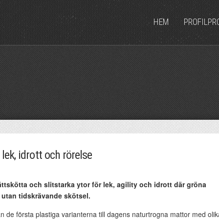
HEM
PROFILPR
lek, idrott och rörelse
ttskötta och slitstarka ytor för lek, agility och idrott där gröna
t utan tidskrävande skötsel.
rån de första plastiga varianterna till dagens naturtrogna mattor med oli