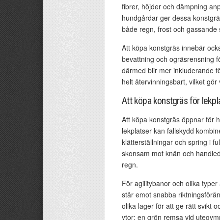
fibrer, höjder och dämpning anp
hundgårdar ger dessa konstgräs 
både regn, frost och gassande 
Att köpa konstgräs innebär också
bevattning och ogräsrensning fö
därmed blir mer inkluderande f
helt återvinningsbart, vilket gör
Att köpa konstgräs för lekplat
Att köpa konstgräs öppnar för he
lekplatser kan fallskydd kombin
klätterställningar och spring i fu
skonsam mot knän och handleder,
regn.
För agilitybanor och olika typer
står emot snabba riktningsför
olika lager för att ge rätt svik
ytor: en grön remsa vid utegym