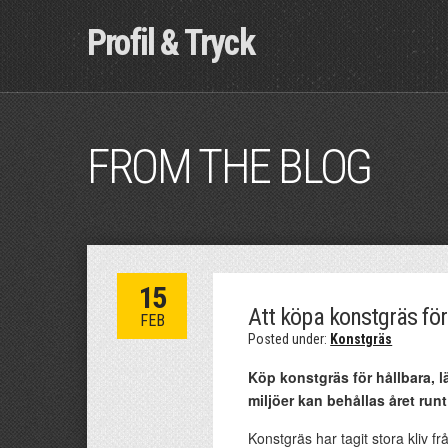
Profil & Tryck
FROM THE BLOG
15
Att köpa konstgräs för 
FEB
Posted under:
Konstgräs
Köp konstgräs för hållbara, lä
miljöer kan behållas året run
Konstgräs har tagit stora kliv f